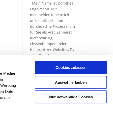
Mein Name ist Dorothea
Engelmann. Mit
medihelden® biete ich
unkomplizierte und
durchdachte Prozesse, um
für Sie als Arzt, Zahnarzt,
Kieferchirurg,
Physiotherapeut oder
Heilpraktiker Websites, Flyer
oder Broschüren und
Telefon­warte­schleifen- &
ansagen auf höchstem
Cookies zulassen
Qualitäts­niveau zu erstellen.
le Medien
ir
Auswahl erlauben
, Werbung
ren Daten
Nur notwendige Cookies
ienste